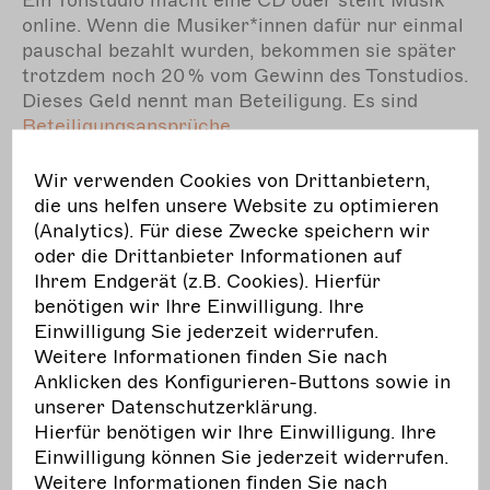
Ein Tonstudio macht eine CD oder stellt Musik
online. Wenn die Musiker*innen dafür nur einmal
pauschal bezahlt wurden, bekommen sie später
trotzdem noch 20 % vom Gewinn des Tonstudios.
Dieses Geld nennt man Beteiligung. Es sind
Beteiligungsansprüche
.
Wichtig:
Wir verwenden Cookies von Drittanbietern,
Nur die Verwertungsgesellschaft darf dieses
die uns helfen unsere Website zu optimieren
Geld aus den Beteiligungsansprüchen
(Analytics). Für diese Zwecke speichern wir
einsammeln. Die Musiker*innen dürfen das nicht
oder die Drittanbieter Informationen auf
selbst machen.
Ihrem Endgerät (z.B. Cookies). Hierfür
benötigen wir Ihre Einwilligung. Ihre
Einwilligung Sie jederzeit widerrufen.
Weitere Informationen finden Sie nach
Finanzierung der
Anklicken des Konfigurieren-Buttons sowie in
Verwaltungsgesellschaften
unserer Datenschutzerklärung.
Hierfür benötigen wir Ihre Einwilligung. Ihre
Woher kommt das Geld für die
Einwilligung können Sie jederzeit widerrufen.
Weitere Informationen finden Sie nach
Künstler*innen?