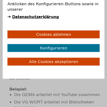
Anklicken des Konfigurieren-Buttons sowie in
Verwertungsgesellschaften sammeln Geld für
unserer
Künstler*innen. Dieses Geld kommt aus
Datenschutzerklärung
verschiedenen Quellen:
Lizenzen
Wenn jemand zum Beispiel Musik (über die
Cookies ablehnen
GEMA) oder ein Bild (über die VG Bild-Kunst)
benutzt, muss er dafür bezahlen. Das nennt
Konfigurieren
man
Lizenzgebühr
.
Verwertungsgesellschaften haben oft
Alle Cookies akzeptieren
Verträge mit Firmen, die viele Werke nutzen.
Dort steht, was die Firmen zahlen müssen.
Dann wird nicht jede Nutzung einzeln
berechnet.
Beispiel:
Die GEMA arbeitet mit YouTube zusammen.
Die VG WORT arbeitet mit Bibliotheken