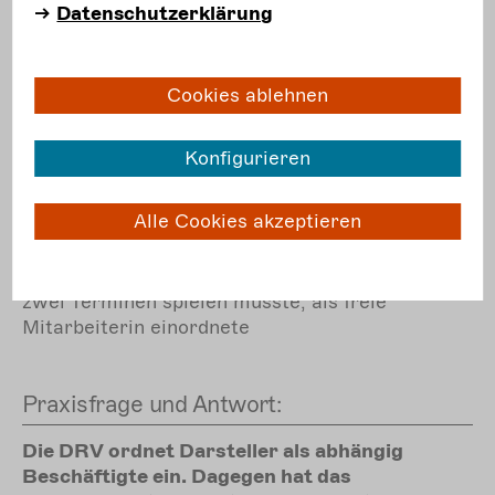
Datenschutzerklärung
eine
Informationsschrift
zur
Vertragsgestaltung zwischen Spielstätten und
Künstler*innen
Cookies ablehnen
Hinweise zu einem
Urteil
des
Sozialgerichts Gotha
, das die
Selbstständigkeit eines nicht in den Betrieb
Konfigurieren
eingebundenen Darstellers an einem Theater
bestätigt
Alle Cookies akzeptieren
eine
weitere
Entscheidung
des gleichen
Gerichts, das eine Schauspielerin, die nur an
zwei Terminen spielen musste, als freie
Mitarbeiterin einordnete
Praxisfrage und Antwort:
Die DRV ordnet Darsteller als abhängig
Beschäftigte ein. Dagegen hat das