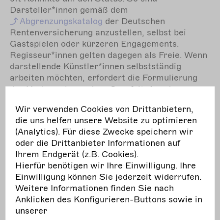
Darsteller*innen gemäß dem
Abgrenzungskatalog
der Deutschen
Rentenversicherung anzustellen, selbst bei
Gastspielen oder kürzeren Engagements.
Regisseur*innen gelten dagegen als Freie. Wenn
darstellende Künstler*innen selbstständig
arbeiten möchten, erfordert die Formulierung
des Vertrags besondere Sorgfalt. Aus dem
Vertragstext sollte etwa hervorgehen, dass
Wir verwenden Cookies von Drittanbietern,
beide Seiten sich auf die Probenzeiten geeinigt
die uns helfen unsere Website zu optimieren
haben, dass die Stückentwicklung gemeinsam
(Analytics). Für diese Zwecke speichern wir
gestaltet wird etc.
oder die Drittanbieter Informationen auf
Ihrem Endgerät (z.B. Cookies).
Hierfür benötigen wir Ihre Einwilligung. Ihre
Weitere Informationen
Einwilligung können Sie jederzeit widerrufen.
Weitere Informationen finden Sie nach
Die Kanzlei Laaser hat auf ihrer Website weitere
Anklicken des Konfigurieren-Buttons sowie in
Informationen:
unserer