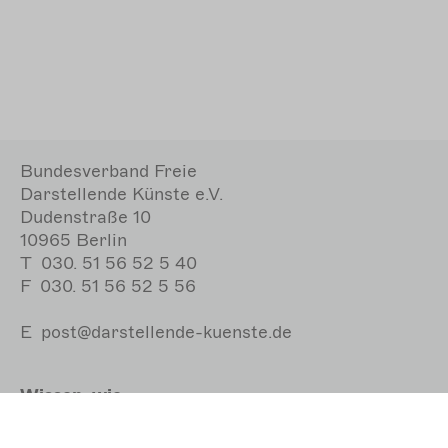
Bundesverband Freie
Darstellende Künste e.V.
Dudenstraße 10
10965 Berlin
T
030. 51 56 52 5 40
F
030. 51 56 52 5 56
E
post@darstellende-kuenste.de
Wissen, wie
Links und Downloads