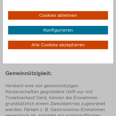
Cookies ablehnen
Gewerbliche Einnahmen:
Konfigurieren
Veranstaltet die GbR eine Theateraufführung
mit Gastronomie, können die gewerblichen
Gastro-Umsätze auf die grundsätzlich
Alle Cookies akzeptieren
nichtgewerblichen Ticket-Einnahmen abfärben.
Damit hat die GbR gewerbliche Einkünfte und
muss ihre Gewerbesteuerpflicht prüfen.
Gemeinnützigkeit:
Verdient eine von gemeinnützigen
Körperschaften gegründete GbR nur mit
Ticketverkauf Geld, können die Einnahmen
grundsätzlich einem Zweckbetrieb zugeordnet
werden. Färben z. B. Gastronomie-Einnahmen
gewerblich ab, entsteht ein wirtschaftlicher