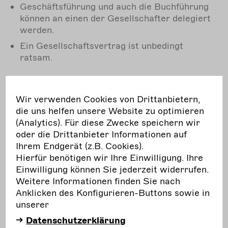
Geschäftsführung und auch die Buchführung
können an einen der Gesellschafter delegiert
werden.
Ein Gesellschaftsvertrag ist unbedingt
ratsam.
Wir verwenden Cookies von Drittanbietern,
Wichtig
: Eine GbR kann
die uns helfen unsere Website zu optimieren
spontan und unbeabsichtigt
(Analytics). Für diese Zwecke speichern wir
entstehen, und ohne dass eine
oder die Drittanbieter Informationen auf
GbR vereinbart wurde! Das ist
Ihrem Endgerät (z.B. Cookies).
nicht nur bei gemeinsamen
Hierfür benötigen wir Ihre Einwilligung. Ihre
Einwilligung können Sie jederzeit widerrufen.
Bühnenprojekten möglich,
Weitere Informationen finden Sie nach
sondern z. B. auch dann, wenn
Anklicken des Konfigurieren-Buttons sowie in
zwei Theater sich gemeinsam
unserer
um eine Förderung bewerben.
Datenschutzerklärung