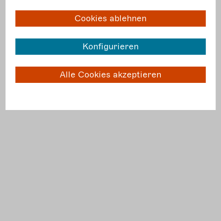
weiter im Entstehen.
Cookies ablehnen
Wir freuen uns über Hinweise zu
Barrieren und werden versuchen diese zu
Konfigurieren
beseitigen.
Alle Cookies akzeptieren