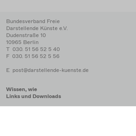
Bundesverband Freie
Darstellende Künste e.V.
Dudenstraße 10
10965 Berlin
T
030. 51 56 52 5 40
F
030. 51 56 52 5 56
E
post@darstellende-kuenste.de
Wissen, wie
Links und Downloads
Barrierefreiheit
Datenschutz
Impressum