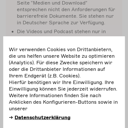
Seite "Medien und Download"
entsprechen nicht den Anforderungen für
barrierefreie Dokumente. Sie stehen nur
in Deutscher Sprache zur Verfügung.
Die Videos und Podcast stehen nur in
Deutscher Sprache zur Verfügung.
Wir verwenden Cookies von Drittanbietern,
Die Zugänglichkeit der Webseite wird
die uns helfen unsere Website zu optimieren
weiter verbessert.
(Analytics). Für diese Zwecke speichern wir
oder die Drittanbieter Informationen auf
Viele Inhalte der Webseite stehen auch in
Ihrem Endgerät (z.B. Cookies).
Einfacher Sprache und Englischer Sprache
Hierfür benötigen wir Ihre Einwilligung. Ihre
zur Verfügung. Die Übersetzung weiterer
Einwilligung können Sie jederzeit widerrufen.
Inhalte in die Einfache Sprache und
Weitere Informationen finden Sie nach
Englische Sprache ist geplant. Wir
Anklicken des Konfigurieren-Buttons sowie in
informieren darüber, wenn die Inhalte in
unserer
den anderen Sprachen zu Verfügung stehen.
Datenschutzerklärung
Der Campus Freie Darstellende Künste ist