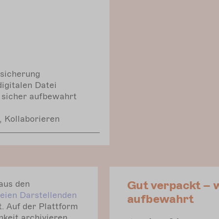
ssicherung
igitalen Datei
 sicher aufbewahrt
, Kollaborieren
Gut verpackt – w
 aus den
reien Darstellenden
aufbewahrt
 Auf der Plattform
hkeit archivieren.
mehr
erfahren