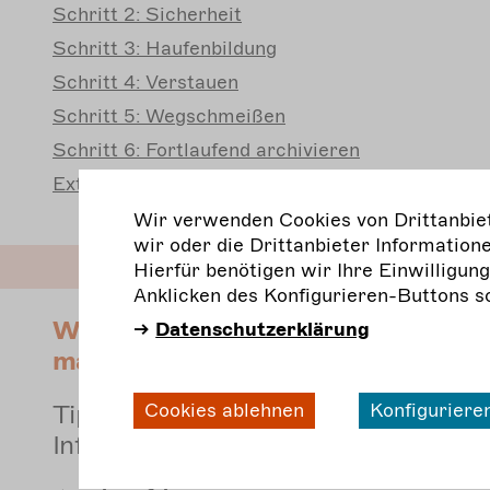
Schritt
2: Sicherheit
Schritt
3: Haufenbildung
Schritt
4: Verstauen
Schritt
5: Wegschmeißen
Schritt
6: Fortlaufend archivieren
Extra
für Häuser und Gruppen
Wir verwenden Cookies von Drittanbiete
wir oder die Drittanbieter Informatione
Hierfür benötigen wir Ihre Einwilligun
Anklicken des Konfigurieren-Buttons s
Wissen, was wo liegt. Archivalien a
Datenschutzerklärung
machen
Tipps zu Findmitteln und zur Sicher
Cookies ablehnen
Konfiguriere
Informationen zur Sammlung
mehr
erfahren