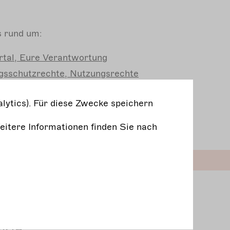
es rund um:
tal, Eure Verantwortung
gsschutzrechte, Nutzungsrechte
hteauszeichnung und Creative Commons
lytics). Für diese Zwecke speichern
nd Datenschutz
Weitere Informationen finden Sie nach
herchieren, Kollaborieren
 das Digitale Archiv der Freien
nste