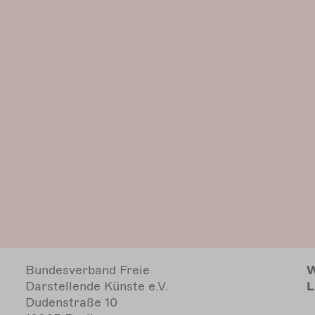
Bundesverband Freie
W
Darstellende Künste e.V.
L
Dudenstraße 10
10965 Berlin