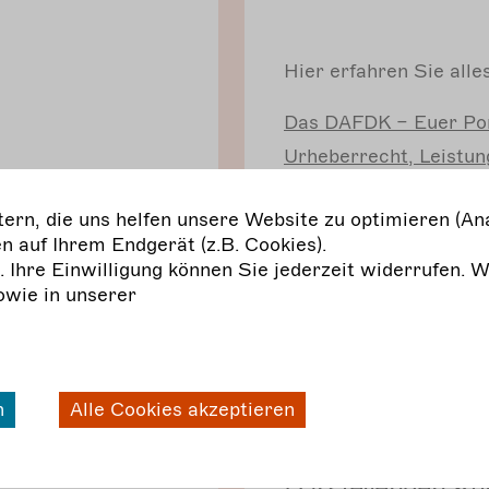
Hier erfahren Sie all
Das
DAFDK – Euer Por
Urheberrecht,
Leistun
Objektdatensätze:
Rec
rn, die uns helfen unsere Website zu optimieren (Ana
Persönlichkeitsrecht
u
n auf Ihrem Endgerät (z.B. Cookies).
Recht
und Risiko
g. Ihre Einwilligung können Sie jederzeit widerrufen. 
owie in unserer
uffindbar
Archivieren, Rec
ung von
n
Alle Cookies akzeptieren
Eine Anleitung für
Darstellenden Kü