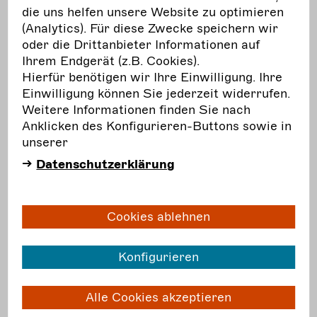
die uns helfen unsere Website zu optimieren
alle Interessengruppen nach und nach auf eine
(Analytics). Für diese Zwecke speichern wir
Diskussionsebene und damit auf Augenhöhe zu
oder die Drittanbieter Informationen auf
bringen. Natürlich soll es alle Akteur*innen
Ihrem Endgerät (z.B. Cookies).
befähigen, sich im Dschungel der Begriffe, die
Hierfür benötigen wir Ihre Einwilligung. Ihre
ihnen als Soloselbstständige oder
Einwilligung können Sie jederzeit widerrufen.
Hybriderwerbstätige in Kunst und Kultur in der
Weitere Informationen finden Sie nach
Bürokratie begegnen, besser zurechtzufinden
Anklicken des Konfigurieren-Buttons sowie in
und souveräner vertreten zu können.
unserer
Datenschutzerklärung
Das Glossar als Open-Source-Wiki
Cookies ablehnen
Das Glossar ist Bestandteil des abschließenden
Konfigurieren
Themendossiers
Eins
für alle - alle für Eins
des Projektes „Systemcheck“. Hierin sind über
100 Begriffe in alphabetischer Reihenfolge
Alle Cookies akzeptieren
aufgeführt, die aus dem Forschungsprojekt und