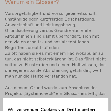
Warum ein Glossar?
Vorsorgefähigkeit und Vorsorgebereitschaft,
unständige oder kurzfristige Beschäftigung,
Anwartschaft und Leistungsbezug,
Grundsicherung versus Grundrente: Viele
Akteur*innen sind damit überfordert, sich mit
den vielen arbeits- und sozialrechtlichen
Begriffen zurechtzufinden.
Zu oft haben sie es mit einem Fachvokabular zu
tun, das nicht selbsterklärend ist. Das führt nicht
selten zu Frustration und einem Halbwissen, das
die eigene soziale Absicherung gefährdet, weil
man nur die Hälfte verstanden hat.
Aus diesem Grund wurde zum Abschluss des
Projekts „Systemcheck“ ein Glossar erstellt, das
Begriffe sammelt und definiert, die eine
genauere Erklärung benötigen. Dieses soll
Wir verwenden Cookies von Drittanbietern,
helfen, Verständnishürden zu überwinden und