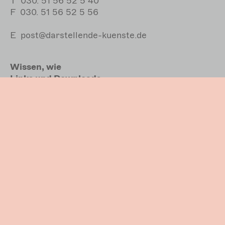
T
030. 51 56 52 5 40
F
030. 51 56 52 5 56
E
post@darstellende-kuenste.de
Wissen, wie
Links und Downloads
Barrierefreiheit
Datenschutz
Impressum
Bundesverband
Freie Darstellende Künste
En
Einfache Sprache