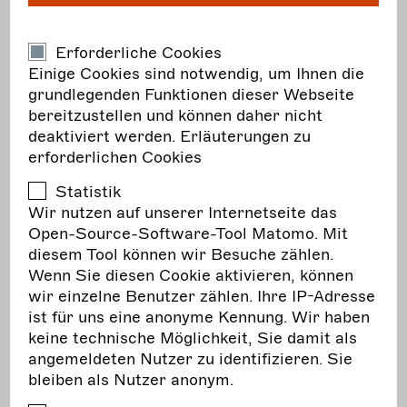
Infos zur Umsatzsteuer
Erforderliche Cookies
mehr erfahren
Einige Cookies sind notwendig, um Ihnen die
grundlegenden Funktionen dieser Webseite
bereitzustellen und können daher nicht
Hier erfahren Sie alles rund um:
deaktiviert werden.
Erläuterungen zu
erforderlichen Cookies
Prüfschema: Umsatzsteuerpflichtig oder nicht?
Statistik
Wann entsteht die Umsatzsteuer?
Wir nutzen auf unserer Internetseite das
Kleinunternehmerregelung
Open-Source-Software-Tool Matomo. Mit
Pflichtangaben auf Rechnungen
diesem Tool können wir Besuche zählen.
Wenn Sie diesen Cookie aktivieren, können
Umsatzsteuerlicher Ort der Leistung und
wir einzelne Benutzer zählen. Ihre IP-Adresse
Reverse Charge
ist für uns eine anonyme Kennung. Wir haben
Austausch, Umsatzsteuer und unechte
keine technische Möglichkeit, Sie damit als
Zuschüsse
angemeldeten Nutzer zu identifizieren. Sie
Umsatzsteuerbefreiung für Theater (§ 4 Nr. 20
bleiben als Nutzer anonym.
a) UStG)