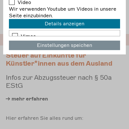
Video
Ermäßigter Steuersatz auf
Wir verwenden Youtube um Videos in unsere
Theatervorführungen, wenn keine
Seite einzubinden.
Bescheinigung vorliegt
Details anzeigen
Vimeo
Wir verwenden Vimeo um Videos in unsere
Einstellungen speichen
Seite einzubinden.
Steuer auf Einkünfte für
Youtube
Künstler*innen aus dem Ausland
Wir verwenden Youtube um Videos in
unsere Seite einzubinden.
Infos zur Abzugssteuer nach § 50a
EStG
mehr erfahren
Hier erfahren Sie alles rund um: