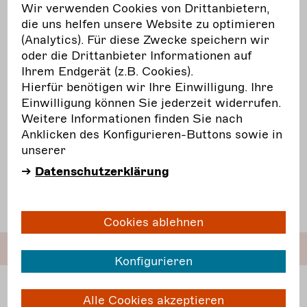
Wir verwenden Cookies von Drittanbietern,
mehr erfahren
die uns helfen unsere Website zu optimieren
(Analytics). Für diese Zwecke speichern wir
oder die Drittanbieter Informationen auf
Hier erfahren Sie alles rund um:
Ihrem Endgerät (z.B. Cookies).
Hierfür benötigen wir Ihre Einwilligung. Ihre
Mythen zur Gemeinnützigkeit
Einwilligung können Sie jederzeit widerrufen.
Besteuerung der verschiedenen
Weitere Informationen finden Sie nach
Tätigkeitsbereiche
Anklicken des Konfigurieren-Buttons sowie in
unserer
Kleinunternehmer-Status
Datenschutzerklärung
Spenden und Sponsoring
Übungsleiterpauschale und Ehrenamtspauschale
Cookies ablehnen
Konfigurieren
Umsatzsteuer
Alle Cookies akzeptieren