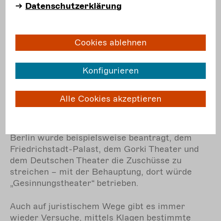
„ideologische Verzerrungen“ aufzudecken.
Datenschutzerklärung
Solche Anfragen dienen nicht nur der
Informationsgewinnung, sondern sollen einen
Rechtfertigungsdruck erzeugen und Projekte
Cookies ablehnen
oder Institutionen in die Defensive drängen.
Zudem werden gezielt politische Gremien
genutzt, um Einfluss auf Kultureinrichtungen zu
Konfigurieren
nehmen. Mit dem Einzug der AfD in die Kultur-
und Haushaltsausschüsse von Bundestag und
Alle Cookies akzeptieren
Landtagen haben Vorstöße zugenommen, die
Kürzung oder gar Streichung der staatlichen
Förderung bestimmter Projekte zu fordern. In
Berlin wurde beispielsweise beantragt, dem
Friedrichstadt-Palast, dem Gorki Theater und
dem Deutschen Theater die Zuschüsse zu
streichen – mit der Behauptung, dort würde
„Gesinnungstheater“ betrieben.
Auch auf juristischem Wege gibt es immer
wieder Versuche, mittels Klagen bestimmte