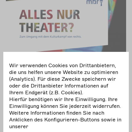
Wir verwenden Cookies von Drittanbietern,
die uns helfen unsere Website zu optimieren
(Analytics). Für diese Zwecke speichern wir
oder die Drittanbieter Informationen auf
© Mobile Beratung gegen Rechtsextremismus Berlin
Ihrem Endgerät (z.B. Cookies).
Ein häufig genutztes Mittel ist die Einflussnahme
Hierfür benötigen wir Ihre Einwilligung. Ihre
auf Förderstrukturen. Vor allem die AfD stellt
Einwilligung können Sie jederzeit widerrufen.
gezielt parlamentarische Anfragen zu den
Weitere Informationen finden Sie nach
Finanzierungsmodellen von Kulturprojekten, um
Anklicken des Konfigurieren-Buttons sowie in
vermeintliche „linke Netzwerke“ oder
unserer