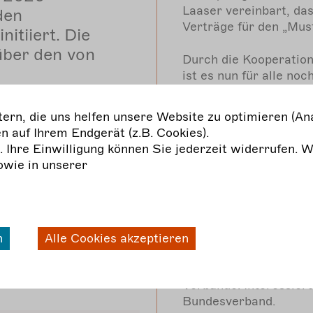
Laaser vereinbart, da
den
Verträge für den „Must
itiiert. Die
über den von
Durch die Kooperatio
ist es nun für alle no
iner Sammlung
einmalig 250,00 Euro
Mustervertragspool zu
en für
rn, die uns helfen unsere Website zu optimieren (Ana
auch weiterhin freiwil
 stehen. Der
n auf Ihrem Endgerät (z.B. Cookies).
beisteuern, um das Pri
g. Ihre Einwilligung können Sie jederzeit widerrufen. 
er
Fortbestand und die W
owie in unserer
 Gastspiele,
unterstützen und ggf.
Mitglieder der beteil
e/Kostüm,
Zugriff auf die Muster
erverträge
Die assoziierten Verb
n
Alle Cookies akzeptieren
auf Englisch
Mustervertragspools we
an der Mitgliederzahl 
Verbände. Interessier
Bundesverband.