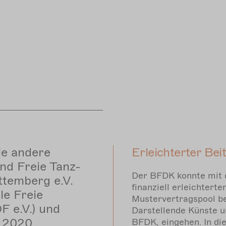
e andere
Erleichterter Be
nd Freie Tanz-
Der BFDK konnte mit d
temberg e.V.
finanziell erleichtert
le Freie
Mustervertragspool be
F e.V.) und
Darstellende Künste u
n 2020
BFDK, eingehen. In di