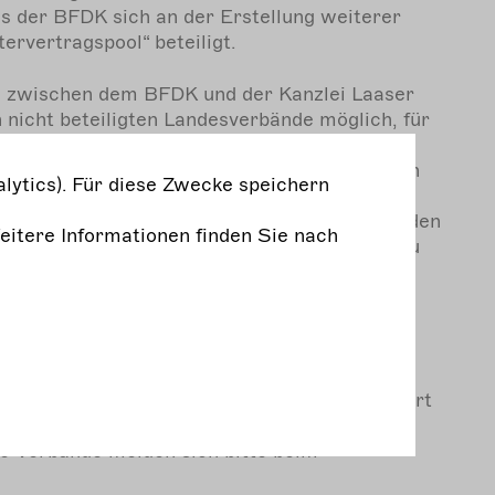
ss der BFDK sich an der Erstellung weiterer
ervertragspool“ beteiligt.
n zwischen dem BFDK und der Kanzlei Laaser
ch nicht beteiligten Landesverbände möglich, für
 zzgl. 19 % Umsatzsteuer Zugang zum
 erhalten. Die Landesverbände können jedoch
lytics). Für diese Zwecke speichern
lig einen höheren Beitrag für ihren Beitritt
nzip der Solidarität aufrechtzuerhalten und den
Weitere Informationen finden Sie nach
eiterentwicklung des Mustervertragspools zu
 sogar einen neuen Vertrag beizusteuern.
igten Landesverbände erhalten kostenfreien
verträge.
ände des BFDK können ebenfalls Mitglied des
rden. Der Beitrittsbetrag orientiert sich dort
sowie an der finanziellen Ausstattung der
te Verbände melden sich bitte beim