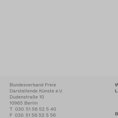
Bundesverband Freie
W
Darstellende Künste e.V.
L
Dudenstraße 10
10965 Berlin
T
030. 51 56 52 5 40
B
F
030. 51 56 52 5 56