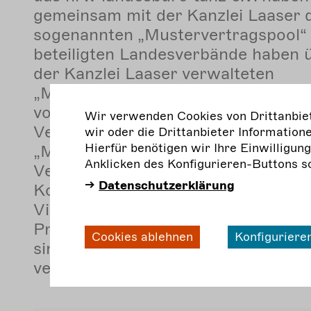
gemeinsam mit der Kanzlei Laaser 
sogenannten „Mustervertragspool“ in
beteiligten Landesverbände haben 
der Kanzlei Laaser verwalteten
„Mustervertragspool“ Zugang zu e
von Musterverträgen, die als Vorlag
Wir verwenden Cookies von Drittanbiete
Vertragserstellungen zur Verfügung
wir oder die Drittanbieter Informatione
Hierfür benötigen wir Ihre Einwilligun
„Mustervertragspool“ umfasst bish
Anklicken des Konfigurieren-Buttons s
Verträge u.a. zu den Themen Regie,
Datenschutzerklärung
Ko-Produktion, Tanz, Puppe, Bühn
Video/Film, Darsteller*innen und
Produktionsleitungen etc. Die Must
Cookies ablehnen
Konfiguriere
sind überwiegend auf Deutsch und 
verfügbar.