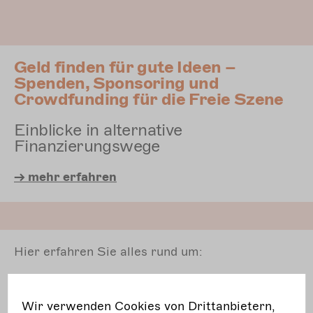
Geld finden für gute Ideen –
Spenden, Sponsoring und
Crowdfunding für die Freie Szene
Einblicke in alternative
Finanzierungswege
-> mehr erfahren
Hier erfahren Sie alles rund um:
Fundraising
Spenden
Wir verwenden Cookies von Drittanbietern,