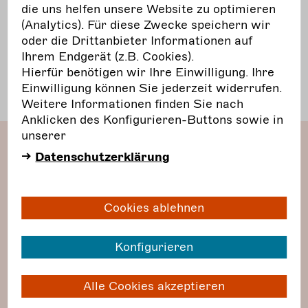
Sponsoring
die uns helfen unsere Website zu optimieren
Crowdfunding
(Analytics). Für diese Zwecke speichern wir
Vergleich
der einzelnen Fundraising-Arten
oder die Drittanbieter Informationen auf
Welche
Methode passt zu meinem Projekt?
Ihrem Endgerät (z.B. Cookies).
Tools
im Fundraising
Hierfür benötigen wir Ihre Einwilligung. Ihre
Anhang:
weiterführende Links
Einwilligung können Sie jederzeit widerrufen.
Weitere Informationen finden Sie nach
Anklicken des Konfigurieren-Buttons sowie in
unserer
Datenschutzerklärung
Cookies ablehnen
Konfigurieren
Alle Cookies akzeptieren